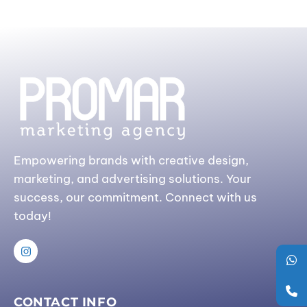
und herausfinden, warum er […]
Empowering brands with creative design,
marketing, and advertising solutions. Your
success, our commitment. Connect with us
today!
CONTACT INFO