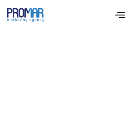
Maxbet Slot erobert die Welt
der Spielautomaten in neuem
Glanz
Maxbet Slot: Ein neues Zeitalter der
Spielautomaten In der schillernden Welt der Online-
Casinos hat der Maxbet Slot sich als
herausragendes Juwel etabliert. Für Spieler, die auf
der Suche nach aufregenden, innovativen
Spielerlebnissen sind, bietet Maxbet eine Fülle von
Möglichkeiten. In diesem Artikel werden wir die
verschiedenen Aspekte des Maxbet Slots erkunden