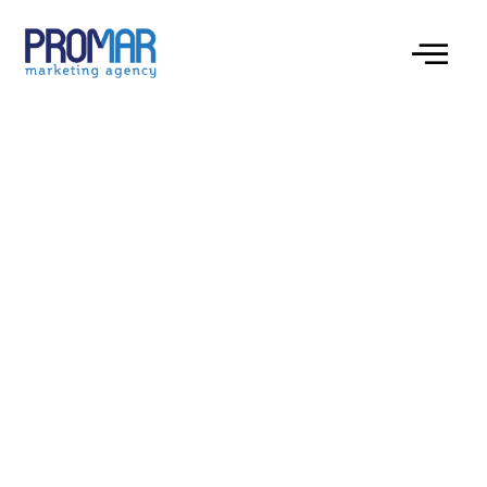
Descubre el Poder Oculto de
la Avaliação Dafabet para
Apostadores
Explora el Mundo de la Avaliação Dafabet: La Guía
Definitiva para Apostadores en Línea En el vasto
universo del juego en línea, Dafabet se destaca
como una opción popular para aquellos que
buscan apostar en un entorno seguro y
emocionante. En este artículo, haremos una
profunda avaliação dafabet, explorando sus
características, ofertas, y lo que […]