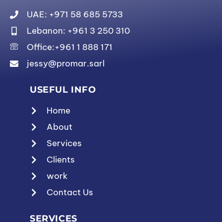
UAE: +971 58 685 5733
Lebanon: +961 3 250 310
Office:+961 1 888 171
jessy@promar.sarl
USEFUL INFO
Home
About
Services
Clients
work
Contact Us
SERVICES