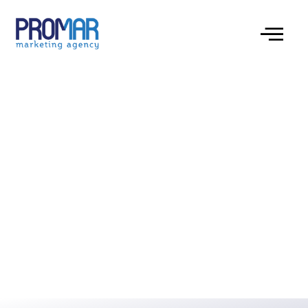
Plongez dans l’univers
palpitant de betwin 365 et
connectez-vous
Plongez dans l’univers palpitant de Betwin 365 et
connectez-vous Bienvenue dans le monde
captivant des jeux de casino en ligne avec Betwin
365. Que vous soyez un novice désireux d’explorer
ou un joueur aguerri à la recherche de nouvelles
sensations, Betwin 365 a quelque chose à offrir à
chacun. Dans cet article, nous allons découvrir […]