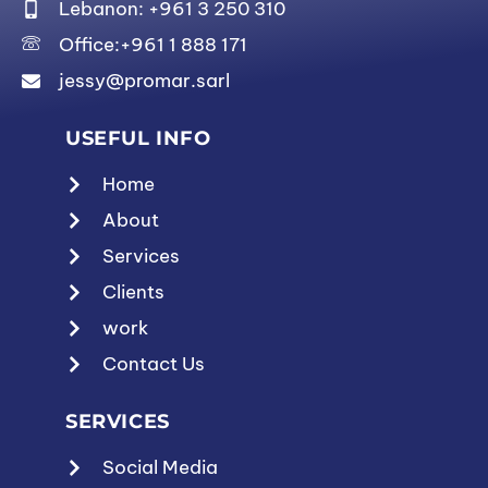
Lebanon: +961 3 250 310
Office:+961 1 888 171
jessy@promar.sarl
USEFUL INFO
Home
About
Services
Clients
work
Contact Us
SERVICES
Social Media