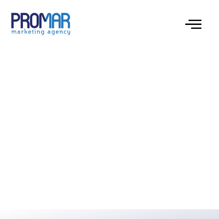
Betsson Casino på Farten
Enhver Spillers Drøm
Betsson Casino: Din Mobil Underholdningspartner I
dagens hurtige verden er den mulighed at spille dine
yndlingskasino spil på farten mere populær end
nogensinde. Betsson casino mobile revolutionerer
måden, vi oplever spil på, og giver os friheden til at
nyde underholdningen, uanset hvor vi er. I denne
artikel vil vi udforske de mange fordele ved
Betsson’s […]