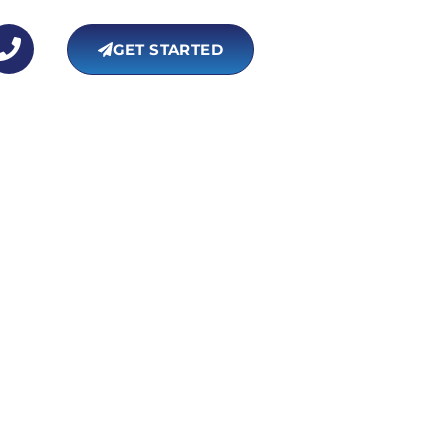
GET STARTED
igo promocional
 universo de Betonred Casino, onde o
é o lugar perfeito para os amantes de
s com Betonred