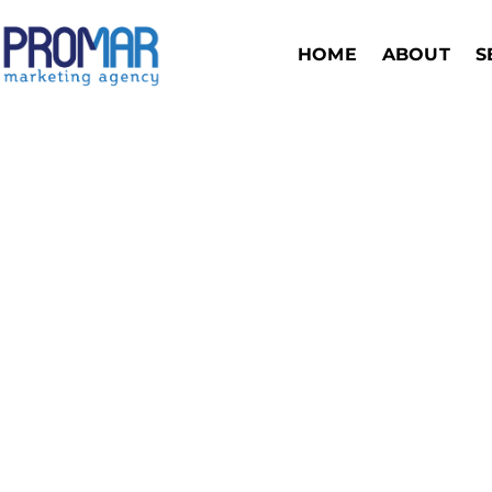
HOME
ABOUT
S
Desperte o seu 
Betonred Portu
Descubra o Mundo do Betonred Casino com C
entretenimento e a emoção se encontram. Co
apostas. Neste artigo, vamos explorar tudo 
Desbloqueie Of
em Portugal