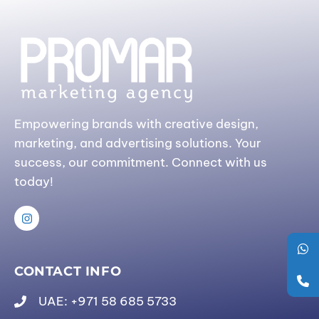
Empowering brands with creative design,
marketing, and advertising solutions. Your
success, our commitment. Connect with us
today!
CONTACT INFO
UAE: +971 58 685 5733