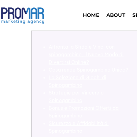
HOME
ABOUT
S
Affronta la Sfida e Vinci con
spinogambino, il Nuovo Modo di
Divertirsi Online?
Cosa rende Spinogambino Unico?
La Selezione di Giochi di
Spinogambino
Strategie per Vincere a
Spinogambino
Bonus e Promozioni Offerti da
Spinogambino
Sicurezza e Affidabilità di
Spinogambino